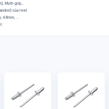
, Multi-grip,...
andrel) của rivet
4.8mm, ....
t.