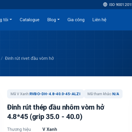
ISO 9001:201
g tôi
Catalogue
Blog
Gia công
Liên hệ
Đinh rút rivet đầu vòm hở
Mã V Xanh:
RVBO-DH-4.8-40.0-45-ALZI
Mã tham khảo:
N/A
Đinh rút thép đầu nhôm vòm hở
4.8*45 (grip 35.0 - 40.0)
Thương hiệu
V Xanh