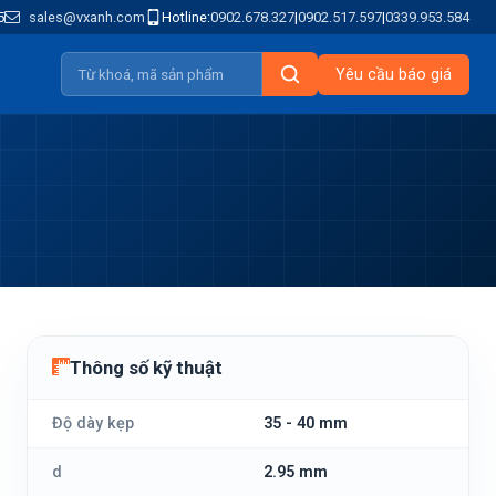
5
sales@vxanh.com
Hotline:
0902.678.327
|
0902.517.597
|
0339.953.584
Yêu cầu báo giá
Thông số kỹ thuật
Độ dày kẹp
35 - 40 mm
d
2.95 mm