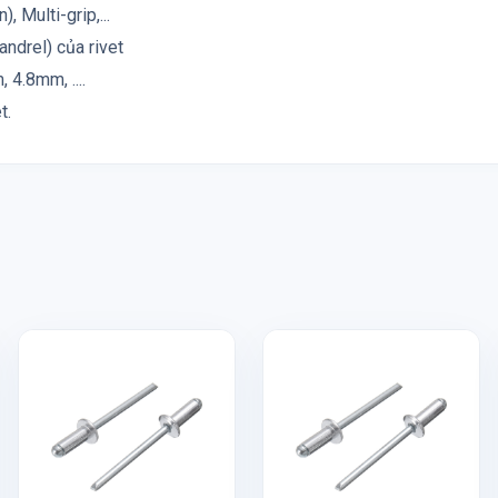
, Multi-grip,...
andrel) của rivet
4.8mm, ....
t.