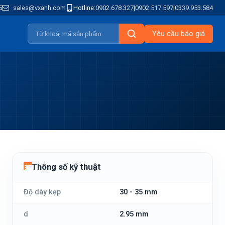
5
sales@vxanh.com
Hotline:
0902.678.327
|
0902.517.597
|
0339.953.584
Yêu cầu báo giá
Thông số kỹ thuật
Độ dày kẹp
30 - 35 mm
d
2.95 mm