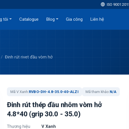
ISO 9001:201
g tôi
Catalogue
Blog
Gia công
Liên hệ
Đinh rút rivet đầu vòm hở
Mã V Xanh:
RVBO-DH-4.8-35.0-40-ALZI
Mã tham khảo:
N/A
Đinh rút thép đầu nhôm vòm hở
4.8*40 (grip 30.0 - 35.0)
Thương hiệu
V Xanh