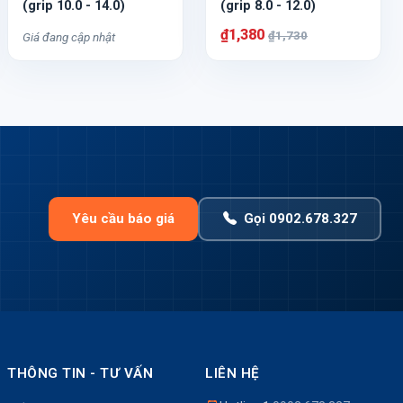
(grip 10.0 - 14.0)
(grip 8.0 - 12.0)
₫1,380
₫1,730
Giá đang cập nhật
Yêu cầu báo giá
Gọi 0902.678.327
THÔNG TIN - TƯ VẤN
LIÊN HỆ