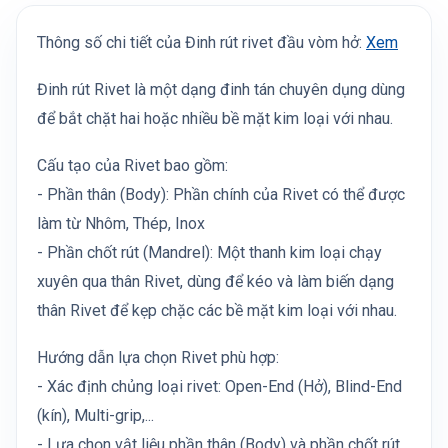
Thông số chi tiết của Đinh rút rivet đầu vòm hở:
Xem
Đinh rút Rivet là một dạng đinh tán chuyên dụng dùng
để bắt chặt hai hoặc nhiều bề mặt kim loại với nhau.
Cấu tạo của Rivet bao gồm:
- Phần thân (Body): Phần chính của Rivet có thể được
làm từ Nhôm, Thép, Inox
- Phần chốt rút (Mandrel): Một thanh kim loại chạy
xuyên qua thân Rivet, dùng để kéo và làm biến dạng
thân Rivet để kẹp chặc các bề mặt kim loại với nhau.
Hướng dẫn lựa chọn Rivet phù hợp:
- Xác định chủng loại rivet: Open-End (Hở), Blind-End
(kín), Multi-grip,...
- Lựa chọn vật liệu phần thân (Body) và phần chốt rút