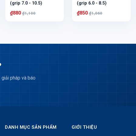
(grip 7.0 - 10.5)
(grip 6.0 - 8.5)
₫880
₫850
₫1,100
₫1,060
?
 giải pháp và báo
DANH MỤC SẢN PHẨM
GIỚI THIỆU