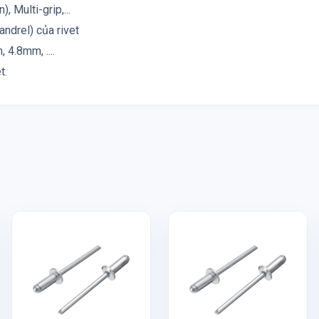
, Multi-grip,...
andrel) của rivet
4.8mm, ....
t.