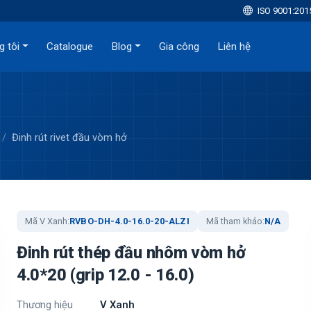
ISO 9001:201
g tôi
Catalogue
Blog
Gia công
Liên hệ
Đinh rút rivet đầu vòm hở
Mã V Xanh:
RVBO-DH-4.0-16.0-20-ALZI
Mã tham khảo:
N/A
Đinh rút thép đầu nhôm vòm hở
4.0*20 (grip 12.0 - 16.0)
Thương hiệu
V Xanh