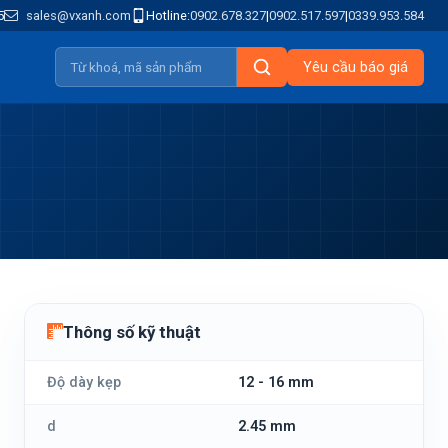
5
sales@vxanh.com
Hotline:
0902.678.327
|
0902.517.597
|
0339.953.584
Yêu cầu báo giá
Thông số kỹ thuật
Độ dày kẹp
12 - 16 mm
d
2.45 mm