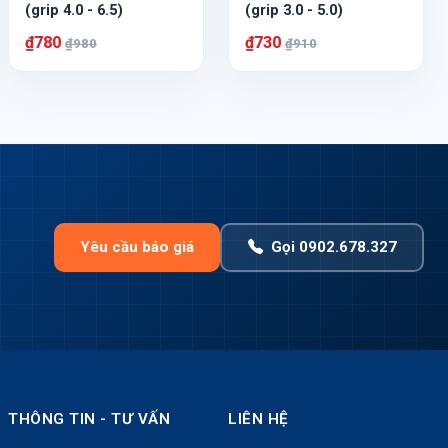
(grip 4.0 - 6.5)
(grip 3.0 - 5.0)
₫780
₫730
₫980
₫910
Yêu cầu báo giá
Gọi 0902.678.327
THÔNG TIN - TƯ VẤN
LIÊN HỆ