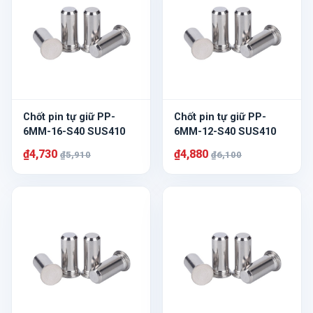
Chốt pin tự giữ PP-
Chốt pin tự giữ PP-
6MM-16-S40 SUS410
6MM-12-S40 SUS410
₫4,730
₫4,880
₫5,910
₫6,100