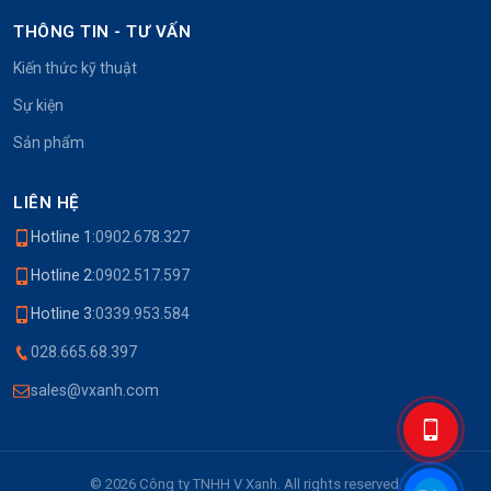
THÔNG TIN - TƯ VẤN
Kiến thức kỹ thuật
Sự kiện
Sản phẩm
LIÊN HỆ
Hotline 1:
0902.678.327
Hotline 2:
0902.517.597
Hotline 3:
0339.953.584
028.665.68.397
sales@vxanh.com
© 2026 Công ty TNHH V Xanh. All rights reserved.