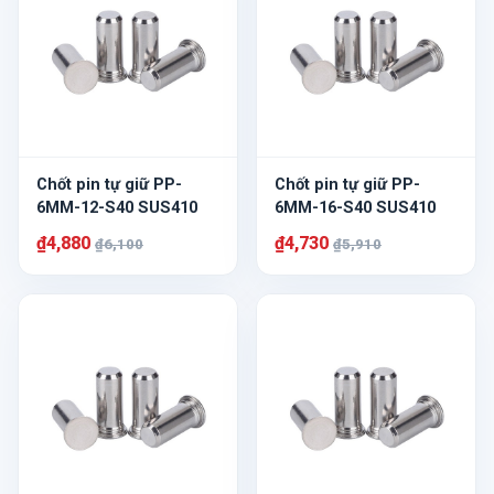
Chốt pin tự giữ PP-
Chốt pin tự giữ PP-
6MM-12-S40 SUS410
6MM-16-S40 SUS410
₫4,880
₫4,730
₫6,100
₫5,910