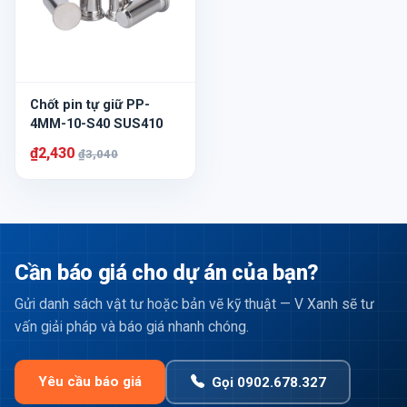
Chốt pin tự giữ PP-
4MM-10-S40 SUS410
₫2,430
₫3,040
Cần báo giá cho dự án của bạn?
Gửi danh sách vật tư hoặc bản vẽ kỹ thuật — V Xanh sẽ tư
vấn giải pháp và báo giá nhanh chóng.
Yêu cầu báo giá
Gọi 0902.678.327