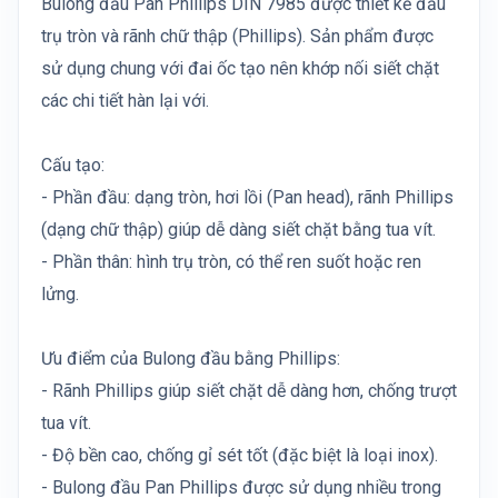
Bulong đầu Pan Phillips DIN 7985 được thiết kế đầu
trụ tròn và rãnh chữ thập (Phillips). Sản phẩm được
sử dụng chung với đai ốc tạo nên khớp nối siết chặt
các chi tiết hàn lại với.
Cấu tạo:
- Phần đầu: dạng tròn, hơi lồi (Pan head), rãnh Phillips
(dạng chữ thập) giúp dễ dàng siết chặt bằng tua vít.
- Phần thân: hình trụ tròn, có thể ren suốt hoặc ren
lửng.
Ưu điểm của Bulong đầu bằng Phillips:
- Rãnh Phillips giúp siết chặt dễ dàng hơn, chống trượt
tua vít.
- Độ bền cao, chống gỉ sét tốt (đặc biệt là loại inox).
- Bulong đầu Pan Phillips được sử dụng nhiều trong