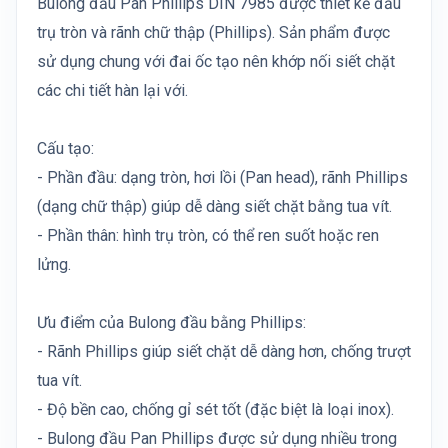
Bulong đầu Pan Phillips DIN 7985 được thiết kế đầu
trụ tròn và rãnh chữ thập (Phillips). Sản phẩm được
sử dụng chung với đai ốc tạo nên khớp nối siết chặt
các chi tiết hàn lại với.
Cấu tạo:
- Phần đầu: dạng tròn, hơi lồi (Pan head), rãnh Phillips
(dạng chữ thập) giúp dễ dàng siết chặt bằng tua vít.
- Phần thân: hình trụ tròn, có thể ren suốt hoặc ren
lửng.
Ưu điểm của Bulong đầu bằng Phillips:
- Rãnh Phillips giúp siết chặt dễ dàng hơn, chống trượt
tua vít.
- Độ bền cao, chống gỉ sét tốt (đặc biệt là loại inox).
- Bulong đầu Pan Phillips được sử dụng nhiều trong