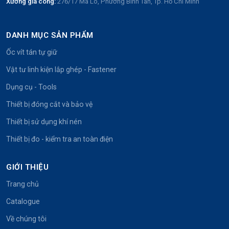
Xưởng gia công:
276/17 Mã Lò, Phường Bình Tân, Tp. Hồ Chí Minh
DANH MỤC SẢN PHẨM
Ốc vít tán tự giữ
Vật tư linh kiện lắp ghép - Fastener
Dụng cụ - Tools
Thiết bị đóng cắt và bảo vệ
Thiết bị sử dụng khí nén
Thiết bị đo - kiểm tra an toàn điện
GIỚI THIỆU
Trang chủ
Catalogue
Về chúng tôi