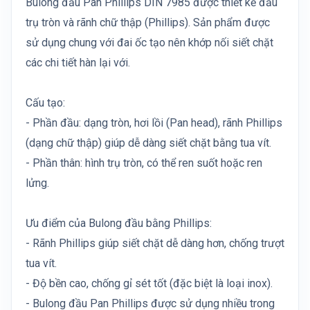
Bulong đầu Pan Phillips DIN 7985 được thiết kế đầu
trụ tròn và rãnh chữ thập (Phillips). Sản phẩm được
sử dụng chung với đai ốc tạo nên khớp nối siết chặt
các chi tiết hàn lại với.
Cấu tạo:
- Phần đầu: dạng tròn, hơi lồi (Pan head), rãnh Phillips
(dạng chữ thập) giúp dễ dàng siết chặt bằng tua vít.
- Phần thân: hình trụ tròn, có thể ren suốt hoặc ren
lửng.
Ưu điểm của Bulong đầu bằng Phillips:
- Rãnh Phillips giúp siết chặt dễ dàng hơn, chống trượt
tua vít.
- Độ bền cao, chống gỉ sét tốt (đặc biệt là loại inox).
- Bulong đầu Pan Phillips được sử dụng nhiều trong