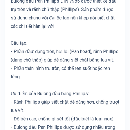
Bulong đầu Pan Phillips DIN 7985 được thiết kế đầu
trụ tròn và rãnh chữ thập (Phillips). Sản phẩm được
sử dụng chung với đai ốc tạo nên khớp nối siết chặt
các chi tiết hàn lại với.
Cấu tạo:
- Phần đầu: dạng tròn, hơi lồi (Pan head), rãnh Phillips
(dạng chữ thập) giúp dễ dàng siết chặt bằng tua vít.
- Phần thân: hình trụ tròn, có thể ren suốt hoặc ren
lửng.
Ưu điểm của Bulong đầu bằng Phillips:
- Rãnh Phillips giúp siết chặt dễ dàng hơn, chống trượt
tua vít.
- Độ bền cao, chống gỉ sét tốt (đặc biệt là loại inox).
- Bulong đầu Pan Phillips được sử dụng nhiều trong