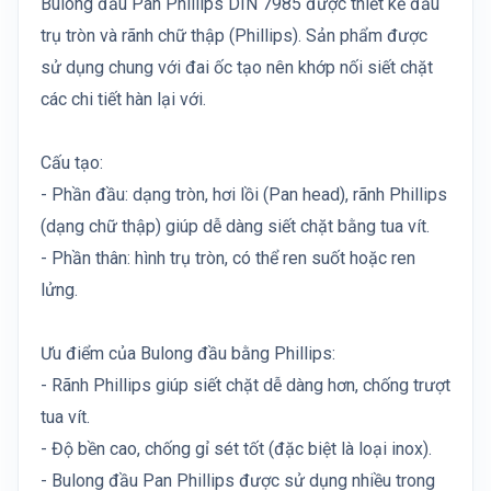
Bulong đầu Pan Phillips DIN 7985 được thiết kế đầu
trụ tròn và rãnh chữ thập (Phillips). Sản phẩm được
sử dụng chung với đai ốc tạo nên khớp nối siết chặt
các chi tiết hàn lại với.
Cấu tạo:
- Phần đầu: dạng tròn, hơi lồi (Pan head), rãnh Phillips
(dạng chữ thập) giúp dễ dàng siết chặt bằng tua vít.
- Phần thân: hình trụ tròn, có thể ren suốt hoặc ren
lửng.
Ưu điểm của Bulong đầu bằng Phillips:
- Rãnh Phillips giúp siết chặt dễ dàng hơn, chống trượt
tua vít.
- Độ bền cao, chống gỉ sét tốt (đặc biệt là loại inox).
- Bulong đầu Pan Phillips được sử dụng nhiều trong