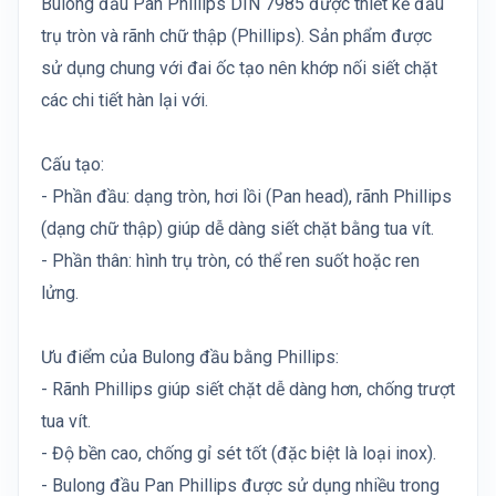
Bulong đầu Pan Phillips DIN 7985 được thiết kế đầu
trụ tròn và rãnh chữ thập (Phillips). Sản phẩm được
sử dụng chung với đai ốc tạo nên khớp nối siết chặt
các chi tiết hàn lại với.
Cấu tạo:
- Phần đầu: dạng tròn, hơi lồi (Pan head), rãnh Phillips
(dạng chữ thập) giúp dễ dàng siết chặt bằng tua vít.
- Phần thân: hình trụ tròn, có thể ren suốt hoặc ren
lửng.
Ưu điểm của Bulong đầu bằng Phillips:
- Rãnh Phillips giúp siết chặt dễ dàng hơn, chống trượt
tua vít.
- Độ bền cao, chống gỉ sét tốt (đặc biệt là loại inox).
- Bulong đầu Pan Phillips được sử dụng nhiều trong