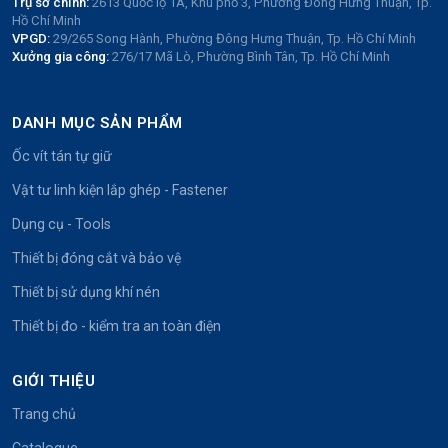
Trụ sở chính:
2613 Quốc lộ 1A, Khu phố 3, Phường Đông Hưng Thuận, Tp.
Hồ Chí Minh
VPGD:
29/265 Song Hành, Phường Đông Hưng Thuận, Tp. Hồ Chí Minh
Xưởng gia công:
276/17 Mã Lò, Phường Bình Tân, Tp. Hồ Chí Minh
DANH MỤC SẢN PHẨM
Ốc vít tán tự giữ
Vật tư linh kiện lắp ghép - Fastener
Dụng cụ - Tools
Thiết bị đóng cắt và bảo vệ
Thiết bị sử dụng khí nén
Thiết bị đo - kiểm tra an toàn điện
GIỚI THIỆU
Trang chủ
Catalogue