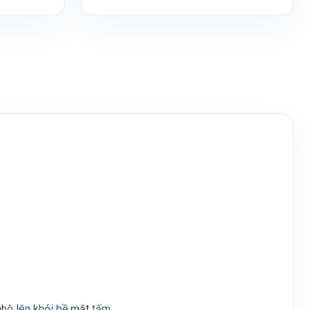
hô lên khỏi bề mặt tấm.