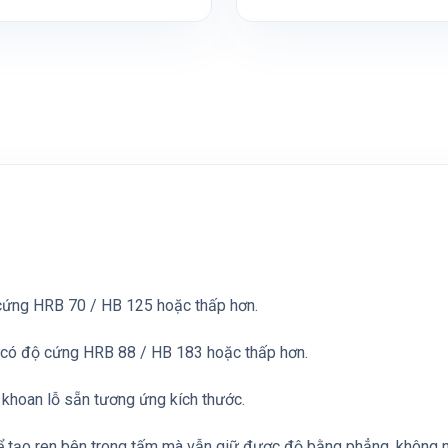
 cứng HRB 70 / HB 125 hoặc thấp hơn.
i có độ cứng HRB 88 / HB 183 hoặc thấp hơn.
 khoan lỗ sẵn tương ứng kích thước.
 tạo ren bên trong tấm mà vẫn giữ được độ bằng phẳng, không n