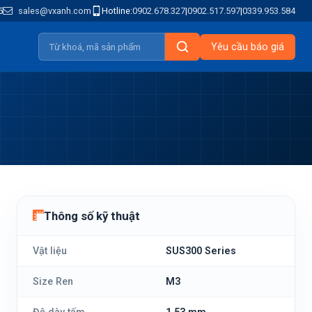
5
sales@vxanh.com
Hotline:
0902.678.327
|
0902.517.597
|
0339.953.584
Yêu cầu báo giá
Thông số kỹ thuật
Vật liệu
SUS300 Series
Size Ren
M3