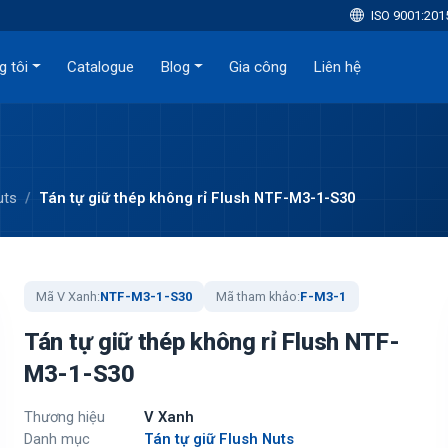
ISO 9001:201
g tôi
Catalogue
Blog
Gia công
Liên hệ
uts
Tán tự giữ thép không rỉ Flush NTF-M3-1-S30
Mã V Xanh:
NTF-M3-1-S30
Mã tham khảo:
F-M3-1
Tán tự giữ thép không rỉ Flush NTF-
M3-1-S30
Thương hiệu
V Xanh
Danh mục
Tán tự giữ Flush Nuts