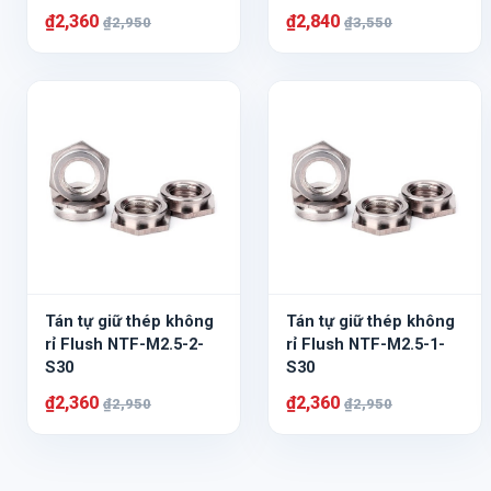
₫2,360
₫2,840
₫2,950
₫3,550
Tán tự giữ thép không
Tán tự giữ thép không
rỉ Flush NTF-M2.5-2-
rỉ Flush NTF-M2.5-1-
S30
S30
₫2,360
₫2,360
₫2,950
₫2,950