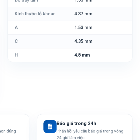
Độ dày tấm
1.53 mm
Kích thước lỗ khoan
4.37 mm
A
1.53 mm
C
4.35 mm
H
4.8 mm
Báo giá trong 24h
chọn đúng
Phản hồi yêu cầu báo giá trong vòng
24 giờ làm việc.