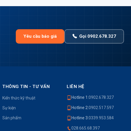
Yêu cầu báo giá
Gọi 0902.678.327
THÔNG TIN - TƯ VẤN
LIÊN HỆ
Hotline 1:
0902.678.327
Kiến thức kỹ thuật
Hotline 2:
0902.517.597
Sự kiện
Sản phẩm
Hotline 3:
0339.953.584
028.665.68.397