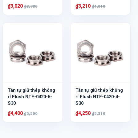
₫3,020
₫3,210
₫3,780
₫4,010
Tán tự giữ thép không
Tán tự giữ thép không
rỉ Flush NTF-0420-5-
rỉ Flush NTF-0420-4-
S30
S30
₫4,400
₫4,250
₫5,500
₫5,310