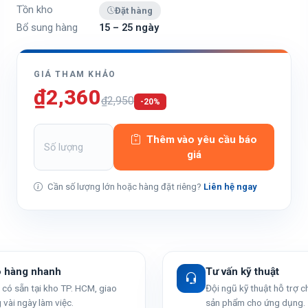
Tồn kho
Đặt hàng
Bổ sung hàng
15 – 25 ngày
GIÁ THAM KHẢO
₫2,360
₫2,950
-20%
Thêm vào yêu cầu báo
giá
Cần số lượng lớn hoặc hàng đặt riêng?
Liên hệ ngay
o hàng nhanh
Tư vấn kỹ thuật
có sẵn tại kho TP. HCM, giao
Đội ngũ kỹ thuật hỗ trợ 
 vài ngày làm việc.
sản phẩm cho ứng dụng.