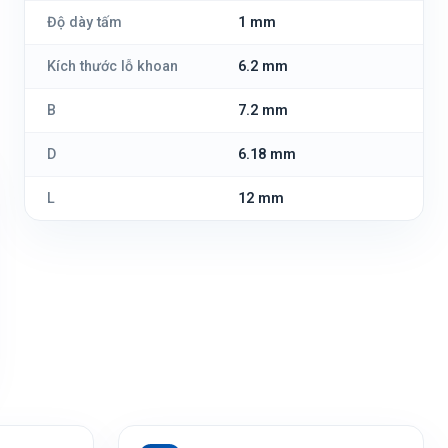
Độ dày tấm
1 mm
Kích thước lỗ khoan
6.2 mm
B
7.2 mm
D
6.18 mm
L
12 mm