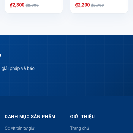
₫2,300
₫2,200
₫2,880
₫2,750
?
 giải pháp và báo
DANH MỤC SẢN PHẨM
GIỚI THIỆU
Ốc vít tán tự giữ
Trang chủ