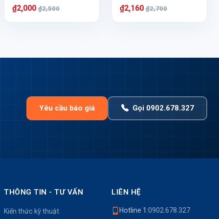
₫2,000
₫2,160
₫2,500
₫2,700
Yêu cầu báo giá
Gọi 0902.678.327
THÔNG TIN - TƯ VẤN
LIÊN HỆ
Hotline 1:
0902.678.327
Kiến thức kỹ thuật