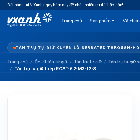
Đặt hàng tại V Xanh ngay hôm nay để nhận nhiều ưu đãi hấp dẫn!
Trang chủ
Sản phẩm
Về chún
TÁN TRỤ TỰ GIỮ XUYÊN LỖ SERRATED THROUGH-H
Trang chủ
Ốc vít tán tự giữ
Tán trụ tự giữ
Tán trụ tự giữ 
Tán trụ tự giữ thép ROST-6.2-M3-12-S