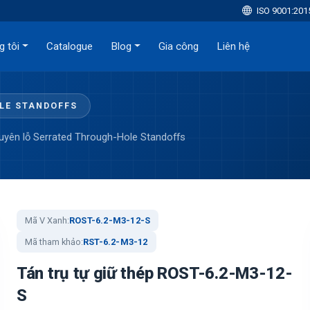
ISO 9001:201
g tôi
Catalogue
Blog
Gia công
Liên hệ
OLE STANDOFFS
xuyên lỗ Serrated Through-Hole Standoffs
Mã V Xanh:
ROST-6.2-M3-12-S
Mã tham khảo:
RST-6.2-M3-12
Tán trụ tự giữ thép ROST-6.2-M3-12-
S