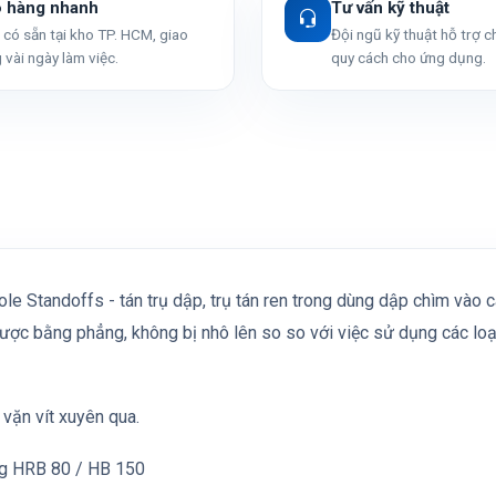
o hàng nhanh
Tư vấn kỹ thuật
có sẵn tại kho TP. HCM, giao
Đội ngũ kỹ thuật hỗ trợ 
 vài ngày làm việc.
quy cách cho ứng dụng.
ole Standoffs - tán trụ dập, trụ tán ren trong dùng dập chìm vào
ợc bằng phẳng, không bị nhô lên so so với việc sử dụng các loại
 vặn vít xuyên qua.
ng HRB 80 / HB 150