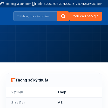
5
sales@vxanh.com
Hotline:
0902.678.327
|
0902.517.597
|
0339.953.584
Yêu cầu báo giá
Thông số kỹ thuật
Vật liệu
Thép
Size Ren
M3