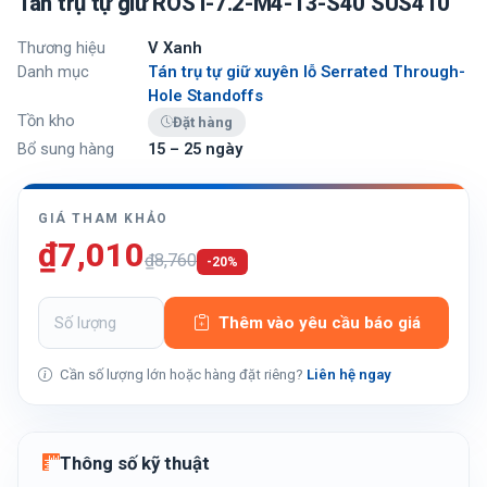
Tán trụ tự giữ ROST-7.2-M4-13-S40 SUS410
Thương hiệu
V Xanh
Danh mục
Tán trụ tự giữ xuyên lỗ Serrated Through-
Hole Standoffs
Tồn kho
Đặt hàng
Bổ sung hàng
15 – 25 ngày
GIÁ THAM KHẢO
₫7,010
₫8,760
-20%
Thêm vào yêu cầu báo giá
Cần số lượng lớn hoặc hàng đặt riêng?
Liên hệ ngay
Thông số kỹ thuật