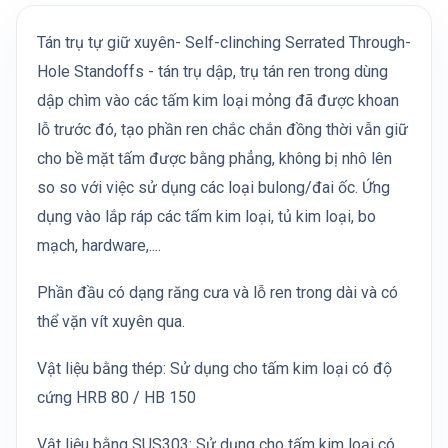
Tán trụ tự giữ xuyên- Self-clinching Serrated Through-
Hole Standoffs - tán trụ dập, trụ tán ren trong dùng
dập chìm vào các tấm kim loại mỏng đã được khoan
lỗ trước đó, tạo phần ren chắc chắn đồng thời vẫn giữ
cho bề mặt tấm được bằng phẳng, không bị nhô lên
so so với việc sử dụng các loại bulong/đai ốc. Ứng
dụng vào lắp ráp các tấm kim loại, tủ kim loại, bo
mạch, hardware,....
Phần đầu có dạng răng cưa và lỗ ren trong dài và có
thể vặn vít xuyên qua.
Vật liệu bằng thép: Sử dụng cho tấm kim loại có độ
cứng HRB 80 / HB 150
Vật liệu bằng SUS303: Sử dụng cho tấm kim loại có