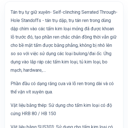
Tán trụ tự giữ xuyên- Self-clinching Serrated Through-
Hole Standoffs - tán trụ dập, trụ tán ren trong dùng
dập chìm vào các tấm kim loại mỏng đã được khoan
lỗ trước đó, tạo phần ren chắc chắn đồng thời vẫn giữ
cho bề mặt tấm được bằng phẳng, không bị nhô lên
so so với việc sử dụng các loại bulong/đai ốc. Ứng
dụng vào lắp ráp các tấm kim loại, tủ kim loại, bo
mạch, hardware,....
Phần đầu có dạng răng cưa và lỗ ren trong dài và có
thể vặn vít xuyên qua.
Vật liệu bằng thép: Sử dụng cho tấm kim loại có độ
cứng HRB 80 / HB 150
Vật liệu bằng SUS303: Sử dụng cho tấm kim loại có