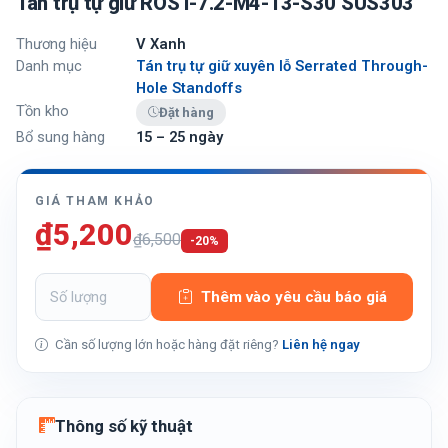
Tán trụ tự giữ ROST-7.2-M4-13-S30 SUS303
Thương hiệu
V Xanh
Danh mục
Tán trụ tự giữ xuyên lỗ Serrated Through-
Hole Standoffs
Tồn kho
Đặt hàng
Bổ sung hàng
15 – 25 ngày
GIÁ THAM KHẢO
₫5,200
₫6,500
-20%
Thêm vào yêu cầu báo giá
Cần số lượng lớn hoặc hàng đặt riêng?
Liên hệ ngay
Thông số kỹ thuật