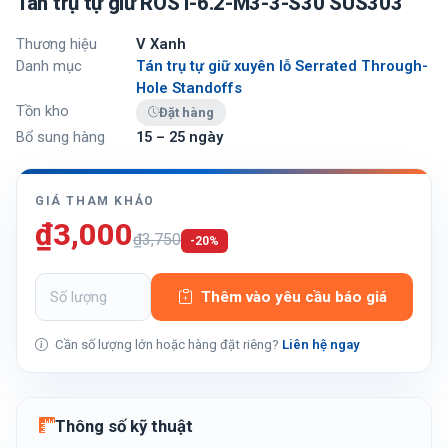
Tán trụ tự giữ ROST-6.2-M3-3-S30 SUS303
Thương hiệu
V Xanh
Danh mục
Tán trụ tự giữ xuyên lỗ Serrated Through-
Hole Standoffs
Tồn kho
Đặt hàng
Bổ sung hàng
15 – 25 ngày
GIÁ THAM KHẢO
₫3,000
₫3,750
-20%
Thêm vào yêu cầu báo giá
Cần số lượng lớn hoặc hàng đặt riêng?
Liên hệ ngay
Thông số kỹ thuật