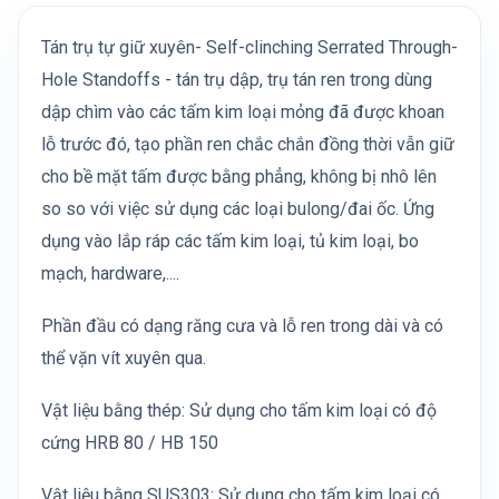
Tán trụ tự giữ xuyên- Self-clinching Serrated Through-
Hole Standoffs - tán trụ dập, trụ tán ren trong dùng
dập chìm vào các tấm kim loại mỏng đã được khoan
lỗ trước đó, tạo phần ren chắc chắn đồng thời vẫn giữ
cho bề mặt tấm được bằng phẳng, không bị nhô lên
so so với việc sử dụng các loại bulong/đai ốc. Ứng
dụng vào lắp ráp các tấm kim loại, tủ kim loại, bo
mạch, hardware,....
Phần đầu có dạng răng cưa và lỗ ren trong dài và có
thể vặn vít xuyên qua.
Vật liệu bằng thép: Sử dụng cho tấm kim loại có độ
cứng HRB 80 / HB 150
Vật liệu bằng SUS303: Sử dụng cho tấm kim loại có