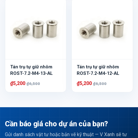
Tán trụ tự giữ nhôm
Tán trụ tự giữ nhôm
ROST-7.2-M4-13-AL
ROST-7.2-M4-12-AL
₫5,200
₫5,200
₫6,500
₫6,500
Cần báo giá cho dự án của bạn?
Gửi danh sách vật tư hoặc bản vẽ kỹ thuật — V Xanh sẽ tư