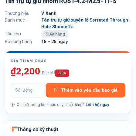
Tán trụ tự giữ nhôm ROST-4.2-M2.5-11-S
Thương hiệu
V Xanh
Danh mục
Tán trụ tự giữ xuyên lỗ Serrated Through-
Hole Standoffs
Tồn kho
Đặt hàng
Bổ sung hàng
15 – 25 ngày
GIÁ THAM KHẢO
₫2,200
₫2,750
-20%
Thêm vào yêu cầu báo giá
Cần số lượng lớn hoặc quy cách riêng?
Liên hệ ngay
Thông số kỹ thuật