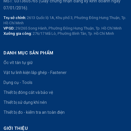
MST: 0313605765 (Giấy chứng nhận đăng ký kinh doanh ngày
07/01/2016).
Trụ sở chính:
2613 Quốc lộ 1A, Khu phố 3, Phường Đông Hưng Thuận, Tp.
Hồ Chí Minh
VPGD:
29/265 Song Hành, Phường Đông Hưng Thuận, Tp. Hồ Chí Minh
Xưởng gia công:
276/17 Mã Lò, Phường Bình Tân, Tp. Hồ Chí Minh
DANH MỤC SẢN PHẨM
Ốc vít tán tự giữ
Vật tư linh kiện lắp ghép - Fastener
Dụng cụ - Tools
Thiết bị đóng cắt và bảo vệ
Thiết bị sử dụng khí nén
Thiết bị đo - kiểm tra an toàn điện
GIỚI THIỆU