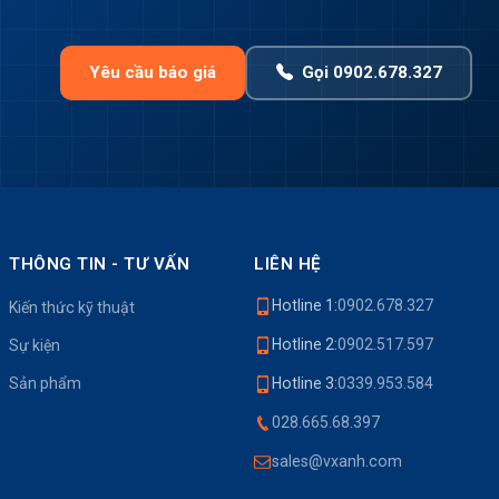
Yêu cầu báo giá
Gọi 0902.678.327
THÔNG TIN - TƯ VẤN
LIÊN HỆ
Hotline 1:
0902.678.327
Kiến thức kỹ thuật
Hotline 2:
0902.517.597
Sự kiện
Sản phẩm
Hotline 3:
0339.953.584
028.665.68.397
sales@vxanh.com