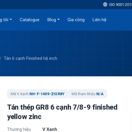
ISO 9001:201
g tôi
Catalogue
Blog
Gia công
Liên hệ
Tán 6 cạnh Finished hệ inch
Mã V Xanh:
NH-F-1409-ZIGR8Y
Mã tham khảo:
N/A
Tán thép GR8 6 cạnh 7/8-9 finished
yellow zinc
Thương hiệu
V Xanh