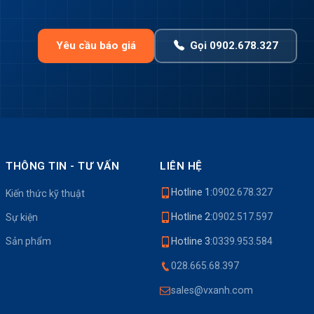
Yêu cầu báo giá
Gọi 0902.678.327
THÔNG TIN - TƯ VẤN
LIÊN HỆ
Hotline 1:
0902.678.327
Kiến thức kỹ thuật
Hotline 2:
0902.517.597
Sự kiện
Sản phẩm
Hotline 3:
0339.953.584
028.665.68.397
sales@vxanh.com