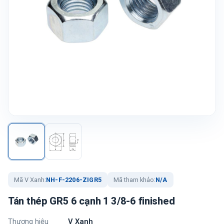
Mã V Xanh:
NH-F-2206-ZIGR5
Mã tham khảo:
N/A
Tán thép GR5 6 cạnh 1 3/8-6 finished
Thương hiệu
V Xanh