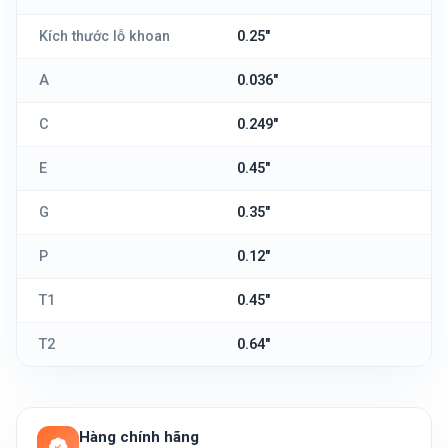
Kích thước lỗ khoan
0.25"
A
0.036"
C
0.249"
E
0.45"
G
0.35"
P
0.12"
T1
0.45"
T2
0.64"
Hàng chính hãng