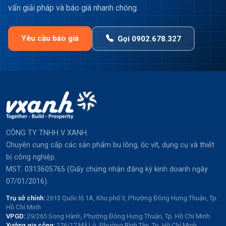
vấn giải pháp và báo giá nhanh chóng.
Yêu cầu báo giá
Gọi 0902.678.327
CÔNG TY TNHH V XANH.
Chuyên cung cấp các sản phẩm bu lông, ốc vít, dụng cụ và thiết
bị công nghiệp.
MST: 0313605765 (Giấy chứng nhận đăng ký kinh doanh ngày
07/01/2016).
Trụ sở chính:
2613 Quốc lộ 1A, Khu phố 3, Phường Đông Hưng Thuận, Tp.
Hồ Chí Minh
VPGD:
29/265 Song Hành, Phường Đông Hưng Thuận, Tp. Hồ Chí Minh
Xưởng gia công:
276/17 Mã Lò, Phường Bình Tân, Tp. Hồ Chí Minh