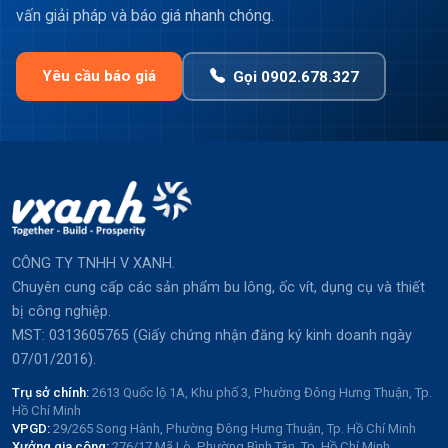
vấn giải pháp và báo giá nhanh chóng.
Yêu cầu báo giá
Gọi 0902.678.327
CÔNG TY TNHH V XANH.
Chuyên cung cấp các sản phẩm bu lông, ốc vít, dụng cụ và thiết
bị công nghiệp.
MST: 0313605765 (Giấy chứng nhận đăng ký kinh doanh ngày
07/01/2016).
Trụ sở chính:
2613 Quốc lộ 1A, Khu phố 3, Phường Đông Hưng Thuận, Tp.
Hồ Chí Minh
VPGD:
29/265 Song Hành, Phường Đông Hưng Thuận, Tp. Hồ Chí Minh
Xưởng gia công:
276/17 Mã Lò, Phường Bình Tân, Tp. Hồ Chí Minh