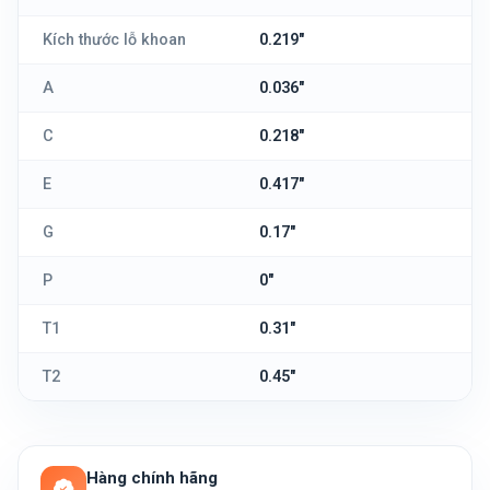
Kích thước lỗ khoan
0.219"
A
0.036"
C
0.218"
E
0.417"
G
0.17"
P
0"
T1
0.31"
T2
0.45"
Hàng chính hãng