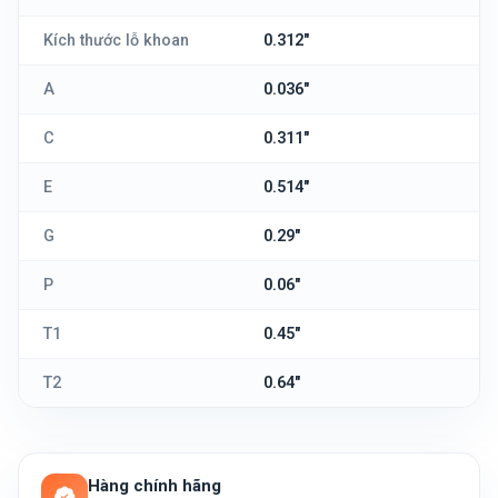
Kích thước lỗ khoan
0.312"
A
0.036"
C
0.311"
E
0.514"
G
0.29"
P
0.06"
T1
0.45"
T2
0.64"
Hàng chính hãng