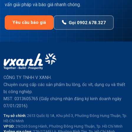
vấn giải pháp và báo giá nhanh chóng.
Yêu cầu báo giá
Gọi 0902.678.327
CÔNG TY TNHH V XANH.
Chuyên cung cấp các sản phẩm bu lông, ốc vít, dụng cụ và thiết
bị công nghiệp.
MST: 0313605765 (Giấy chứng nhận đăng ký kinh doanh ngày
07/01/2016).
Trụ sở chính:
2613 Quốc lộ 1A, Khu phố 3, Phường Đông Hưng Thuận, Tp.
Hồ Chí Minh
VPGD:
29/265 Song Hành, Phường Đông Hưng Thuận, Tp. Hồ Chí Minh
Xưởng gia công:
276/17 Mã Lò, Phường Bình Tân, Tp. Hồ Chí Minh