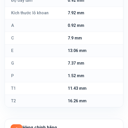
Độ dày tấm
0.92 mm
Kích thước lỗ khoan
7.92 mm
A
0.92 mm
C
7.9 mm
E
13.06 mm
G
7.37 mm
P
1.52 mm
T1
11.43 mm
T2
16.26 mm
Hàng chính hãng