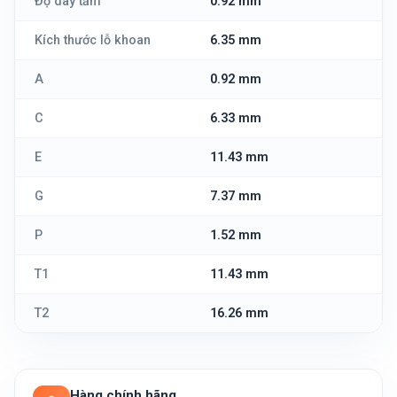
Độ dày tấm
0.92 mm
Kích thước lỗ khoan
6.35 mm
A
0.92 mm
C
6.33 mm
E
11.43 mm
G
7.37 mm
P
1.52 mm
T1
11.43 mm
T2
16.26 mm
Hàng chính hãng