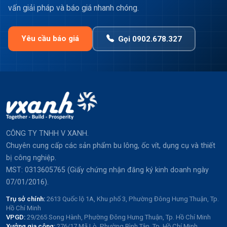
vấn giải pháp và báo giá nhanh chóng.
Yêu cầu báo giá
Gọi 0902.678.327
CÔNG TY TNHH V XANH.
Chuyên cung cấp các sản phẩm bu lông, ốc vít, dụng cụ và thiết
bị công nghiệp.
MST: 0313605765 (Giấy chứng nhận đăng ký kinh doanh ngày
07/01/2016).
Trụ sở chính:
2613 Quốc lộ 1A, Khu phố 3, Phường Đông Hưng Thuận, Tp.
Hồ Chí Minh
VPGD:
29/265 Song Hành, Phường Đông Hưng Thuận, Tp. Hồ Chí Minh
Xưởng gia công:
276/17 Mã Lò, Phường Bình Tân, Tp. Hồ Chí Minh