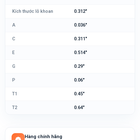
Kích thước lỗ khoan
0.312"
A
0.036"
C
0.311"
E
0.514"
G
0.29"
P
0.06"
T1
0.45"
T2
0.64"
Hàng chính hãng