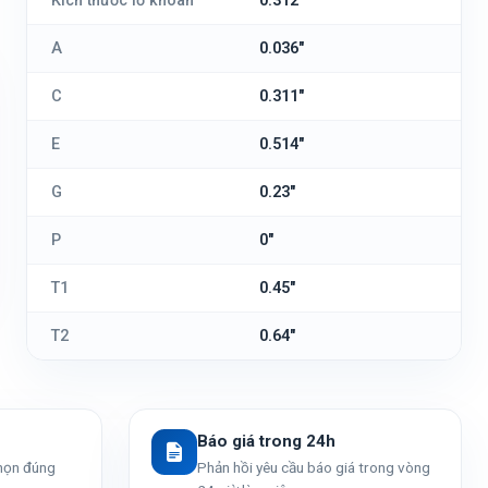
Kích thước lỗ khoan
0.312"
A
0.036"
C
0.311"
E
0.514"
G
0.23"
P
0"
T1
0.45"
T2
0.64"
Báo giá trong 24h
chọn đúng
Phản hồi yêu cầu báo giá trong vòng