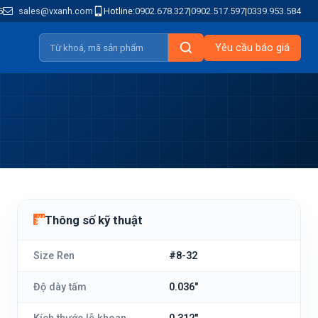
5
sales@vxanh.com
Hotline:
0902.678.327
|
0902.517.597
|
0339.953.584
Yêu cầu báo giá
Thông số kỹ thuật
Size Ren
#8-32
Độ dày tấm
0.036"