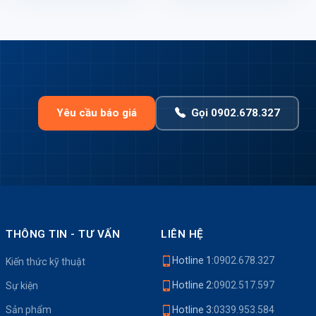
Yêu cầu báo giá
Gọi 0902.678.327
THÔNG TIN - TƯ VẤN
LIÊN HỆ
Hotline 1:
0902.678.327
Kiến thức kỹ thuật
Hotline 2:
0902.517.597
Sự kiện
Sản phẩm
Hotline 3:
0339.953.584