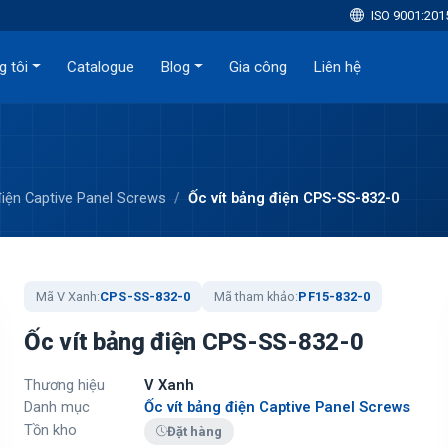
ISO 9001:201
g tôi
Catalogue
Blog
Gia công
Liên hệ
điện Captive Panel Screws
Ốc vít bảng điện CPS-SS-832-0
Mã V Xanh:
CPS-SS-832-0
Mã tham khảo:
PF15-832-0
Ốc vít bảng điện CPS-SS-832-0
Thương hiệu
V Xanh
Danh mục
Ốc vít bảng điện Captive Panel Screws
Tồn kho
Đặt hàng