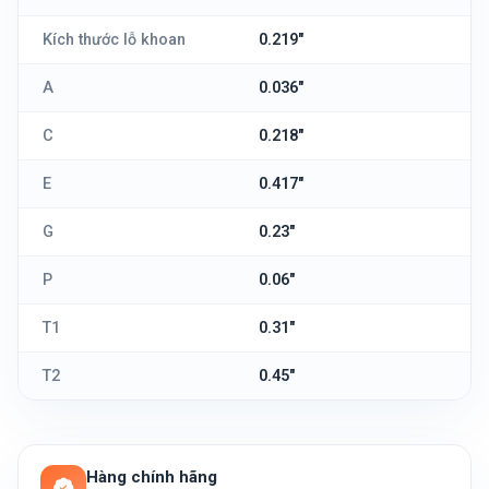
Kích thước lỗ khoan
0.219"
A
0.036"
C
0.218"
E
0.417"
G
0.23"
P
0.06"
T1
0.31"
T2
0.45"
Hàng chính hãng