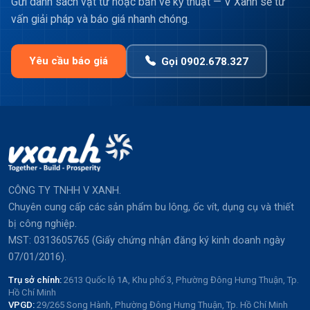
Gửi danh sách vật tư hoặc bản vẽ kỹ thuật — V Xanh sẽ tư
vấn giải pháp và báo giá nhanh chóng.
Yêu cầu báo giá
Gọi 0902.678.327
CÔNG TY TNHH V XANH.
Chuyên cung cấp các sản phẩm bu lông, ốc vít, dụng cụ và thiết
bị công nghiệp.
MST: 0313605765 (Giấy chứng nhận đăng ký kinh doanh ngày
07/01/2016).
Trụ sở chính:
2613 Quốc lộ 1A, Khu phố 3, Phường Đông Hưng Thuận, Tp.
Hồ Chí Minh
VPGD:
29/265 Song Hành, Phường Đông Hưng Thuận, Tp. Hồ Chí Minh