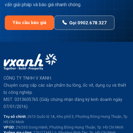
vấn giải pháp và báo giá nhanh chóng.
Yêu cầu báo giá
Gọi 0902.678.327
CÔNG TY TNHH V XANH.
Chuyên cung cấp các sản phẩm bu lông, ốc vít, dụng cụ và thiết
bị công nghiệp.
MST: 0313605765 (Giấy chứng nhận đăng ký kinh doanh ngày
07/01/2016).
Trụ sở chính:
2613 Quốc lộ 1A, Khu phố 3, Phường Đông Hưng Thuận, Tp.
Hồ Chí Minh
VPGD:
29/265 Song Hành, Phường Đông Hưng Thuận, Tp. Hồ Chí Minh
Xưởng gia công:
276/17 Mã Lò, Phường Bình Tân, Tp. Hồ Chí Minh