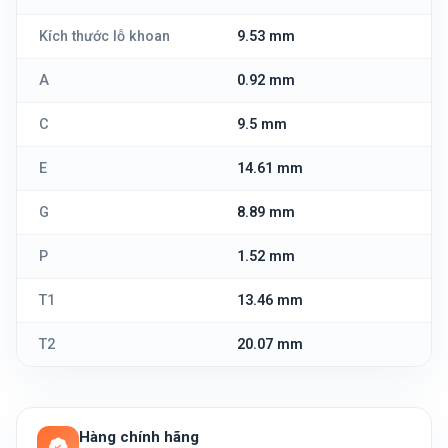
Kích thước lỗ khoan
9.53 mm
A
0.92 mm
C
9.5 mm
E
14.61 mm
G
8.89 mm
P
1.52 mm
T1
13.46 mm
T2
20.07 mm
Hàng chính hãng