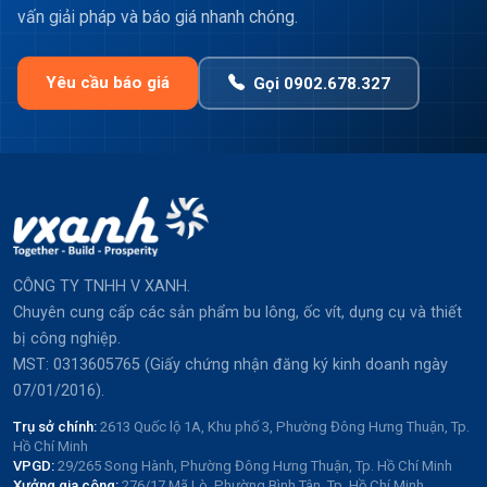
vấn giải pháp và báo giá nhanh chóng.
Yêu cầu báo giá
Gọi 0902.678.327
CÔNG TY TNHH V XANH.
Chuyên cung cấp các sản phẩm bu lông, ốc vít, dụng cụ và thiết
bị công nghiệp.
MST: 0313605765 (Giấy chứng nhận đăng ký kinh doanh ngày
07/01/2016).
Trụ sở chính:
2613 Quốc lộ 1A, Khu phố 3, Phường Đông Hưng Thuận, Tp.
Hồ Chí Minh
VPGD:
29/265 Song Hành, Phường Đông Hưng Thuận, Tp. Hồ Chí Minh
Xưởng gia công:
276/17 Mã Lò, Phường Bình Tân, Tp. Hồ Chí Minh