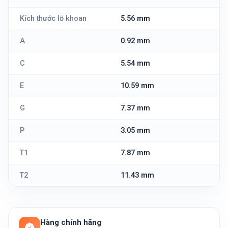
Kích thước lỗ khoan
5.56 mm
A
0.92 mm
C
5.54 mm
E
10.59 mm
G
7.37 mm
P
3.05 mm
T1
7.87 mm
T2
11.43 mm
Hàng chính hãng