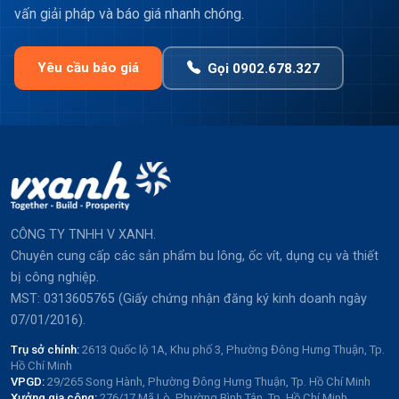
vấn giải pháp và báo giá nhanh chóng.
Yêu cầu báo giá
Gọi 0902.678.327
CÔNG TY TNHH V XANH.
Chuyên cung cấp các sản phẩm bu lông, ốc vít, dụng cụ và thiết
bị công nghiệp.
MST: 0313605765 (Giấy chứng nhận đăng ký kinh doanh ngày
07/01/2016).
Trụ sở chính:
2613 Quốc lộ 1A, Khu phố 3, Phường Đông Hưng Thuận, Tp.
Hồ Chí Minh
VPGD:
29/265 Song Hành, Phường Đông Hưng Thuận, Tp. Hồ Chí Minh
Xưởng gia công:
276/17 Mã Lò, Phường Bình Tân, Tp. Hồ Chí Minh