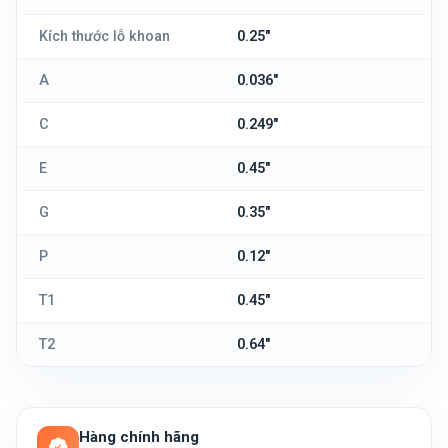
Kích thước lỗ khoan
0.25"
A
0.036"
C
0.249"
E
0.45"
G
0.35"
P
0.12"
T1
0.45"
T2
0.64"
Hàng chính hãng