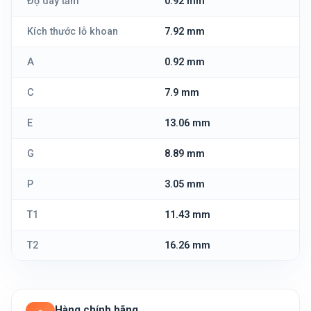
Độ dày tấm
0.92 mm
Kích thước lỗ khoan
7.92 mm
A
0.92 mm
C
7.9 mm
E
13.06 mm
G
8.89 mm
P
3.05 mm
T1
11.43 mm
T2
16.26 mm
Hàng chính hãng