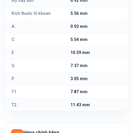
Độ dày tấm
0.92 mm
Kích thước lỗ khoan
5.56 mm
A
0.92 mm
C
5.54 mm
E
10.59 mm
G
7.37 mm
P
3.05 mm
T1
7.87 mm
T2
11.43 mm
Hàng chính hãng