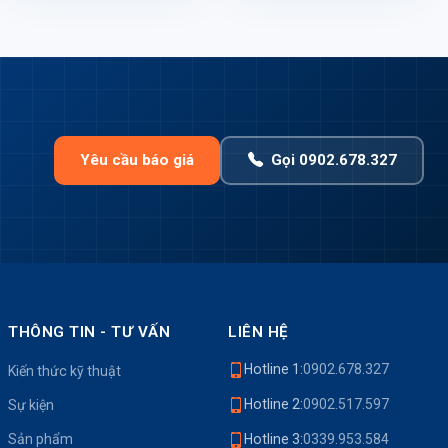
Yêu cầu báo giá
Gọi 0902.678.327
THÔNG TIN - TƯ VẤN
LIÊN HỆ
Hotline 1:
0902.678.327
Kiến thức kỹ thuật
Hotline 2:
0902.517.597
Sự kiện
Sản phẩm
Hotline 3:
0339.953.584