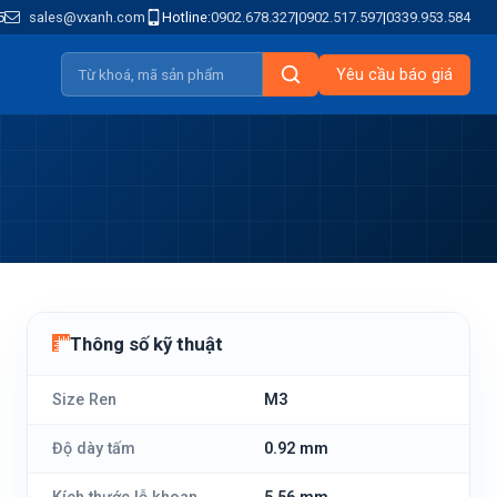
5
sales@vxanh.com
Hotline:
0902.678.327
|
0902.517.597
|
0339.953.584
Yêu cầu báo giá
Thông số kỹ thuật
Size Ren
M3
Độ dày tấm
0.92 mm