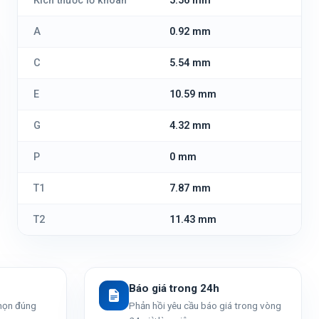
Kích thước lỗ khoan
5.56 mm
A
0.92 mm
C
5.54 mm
E
10.59 mm
G
4.32 mm
P
0 mm
T1
7.87 mm
T2
11.43 mm
Báo giá trong 24h
chọn đúng
Phản hồi yêu cầu báo giá trong vòng