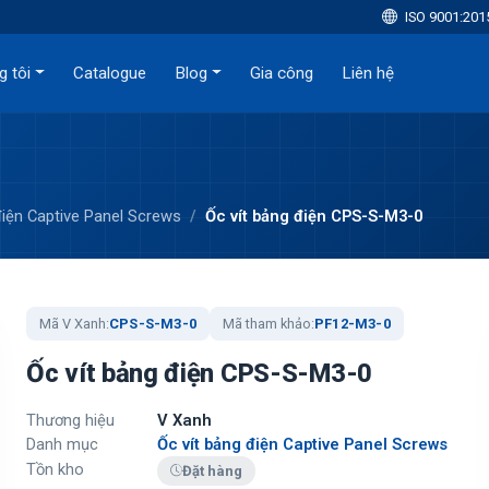
ISO 9001:201
g tôi
Catalogue
Blog
Gia công
Liên hệ
điện Captive Panel Screws
Ốc vít bảng điện CPS-S-M3-0
Mã V Xanh:
CPS-S-M3-0
Mã tham khảo:
PF12-M3-0
Ốc vít bảng điện CPS-S-M3-0
Thương hiệu
V Xanh
Danh mục
Ốc vít bảng điện Captive Panel Screws
Tồn kho
Đặt hàng