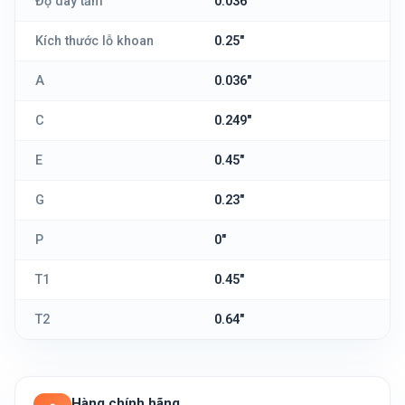
Độ dày tấm
0.036"
Kích thước lỗ khoan
0.25"
A
0.036"
C
0.249"
E
0.45"
G
0.23"
P
0"
T1
0.45"
T2
0.64"
Hàng chính hãng