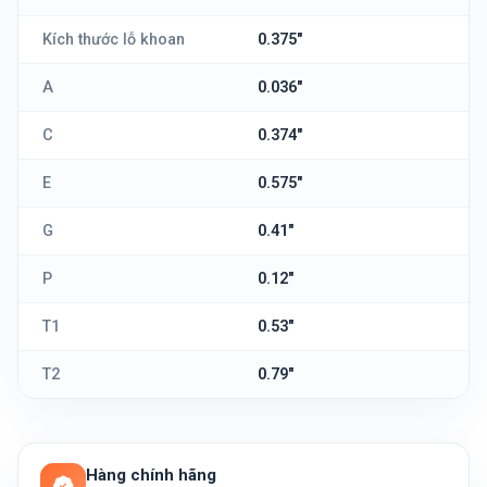
Kích thước lỗ khoan
0.375"
A
0.036"
C
0.374"
E
0.575"
G
0.41"
P
0.12"
T1
0.53"
T2
0.79"
Hàng chính hãng