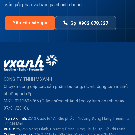
vấn giải pháp và báo giá nhanh chóng.
Yêu cầu báo giá
Gọi 0902.678.327
CÔNG TY TNHH V XANH.
Chuyên cung cấp các sản phẩm bu lông, ốc vít, dụng cụ và thiết
bị công nghiệp.
MST: 0313605765 (Giấy chứng nhận đăng ký kinh doanh ngày
07/01/2016).
Trụ sở chính:
2613 Quốc lộ 1A, Khu phố 3, Phường Đông Hưng Thuận, Tp.
Hồ Chí Minh
VPGD:
29/265 Song Hành, Phường Đông Hưng Thuận, Tp. Hồ Chí Minh
Xưởng gia công:
276/17 Mã Lò, Phường Bình Tân, Tp. Hồ Chí Minh