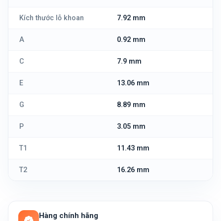
Kích thước lỗ khoan
7.92 mm
A
0.92 mm
C
7.9 mm
E
13.06 mm
G
8.89 mm
P
3.05 mm
T1
11.43 mm
T2
16.26 mm
Hàng chính hãng