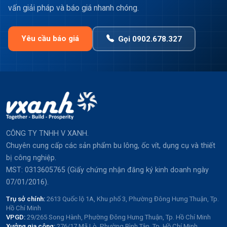
vấn giải pháp và báo giá nhanh chóng.
Yêu cầu báo giá
Gọi 0902.678.327
CÔNG TY TNHH V XANH.
Chuyên cung cấp các sản phẩm bu lông, ốc vít, dụng cụ và thiết
bị công nghiệp.
MST: 0313605765 (Giấy chứng nhận đăng ký kinh doanh ngày
07/01/2016).
Trụ sở chính:
2613 Quốc lộ 1A, Khu phố 3, Phường Đông Hưng Thuận, Tp.
Hồ Chí Minh
VPGD:
29/265 Song Hành, Phường Đông Hưng Thuận, Tp. Hồ Chí Minh
Xưởng gia công:
276/17 Mã Lò, Phường Bình Tân, Tp. Hồ Chí Minh