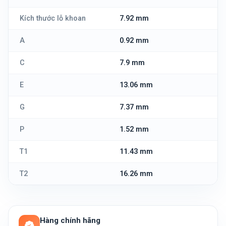
Kích thước lỗ khoan
7.92 mm
A
0.92 mm
C
7.9 mm
E
13.06 mm
G
7.37 mm
P
1.52 mm
T1
11.43 mm
T2
16.26 mm
Hàng chính hãng