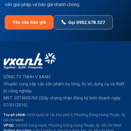
vấn giải pháp và báo giá nhanh chóng.
Yêu cầu báo giá
Gọi 0902.678.327
CÔNG TY TNHH V XANH.
Chuyên cung cấp các sản phẩm bu lông, ốc vít, dụng cụ và thiết
bị công nghiệp.
MST: 0313605765 (Giấy chứng nhận đăng ký kinh doanh ngày
07/01/2016).
Trụ sở chính:
2613 Quốc lộ 1A, Khu phố 3, Phường Đông Hưng Thuận, Tp.
Hồ Chí Minh
VPGD:
29/265 Song Hành, Phường Đông Hưng Thuận, Tp. Hồ Chí Minh
Xưởng gia công:
276/17 Mã Lò, Phường Bình Tân, Tp. Hồ Chí Minh