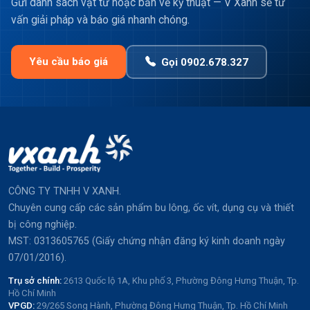
Gửi danh sách vật tư hoặc bản vẽ kỹ thuật — V Xanh sẽ tư
vấn giải pháp và báo giá nhanh chóng.
Yêu cầu báo giá
Gọi 0902.678.327
CÔNG TY TNHH V XANH.
Chuyên cung cấp các sản phẩm bu lông, ốc vít, dụng cụ và thiết
bị công nghiệp.
MST: 0313605765 (Giấy chứng nhận đăng ký kinh doanh ngày
07/01/2016).
Trụ sở chính:
2613 Quốc lộ 1A, Khu phố 3, Phường Đông Hưng Thuận, Tp.
Hồ Chí Minh
VPGD:
29/265 Song Hành, Phường Đông Hưng Thuận, Tp. Hồ Chí Minh