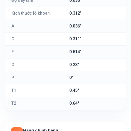
Độ dày tấm
0.036"
Kích thước lỗ khoan
0.312"
A
0.036"
C
0.311"
E
0.514"
G
0.23"
P
0"
T1
0.45"
T2
0.64"
Hàng chính hãng