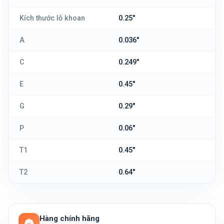
Kích thước lỗ khoan
0.25"
A
0.036"
C
0.249"
E
0.45"
G
0.29"
P
0.06"
T1
0.45"
T2
0.64"
Hàng chính hãng