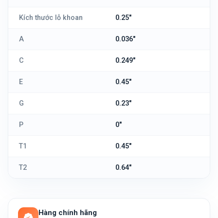
Kích thước lỗ khoan
0.25"
A
0.036"
C
0.249"
E
0.45"
G
0.23"
P
0"
T1
0.45"
T2
0.64"
Hàng chính hãng