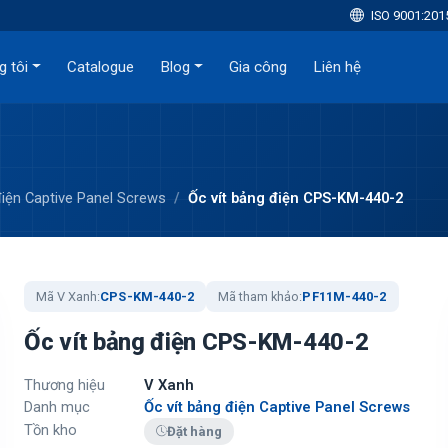
ISO 9001:201
g tôi
Catalogue
Blog
Gia công
Liên hệ
điện Captive Panel Screws
Ốc vít bảng điện CPS-KM-440-2
Mã V Xanh:
CPS-KM-440-2
Mã tham khảo:
PF11M-440-2
Ốc vít bảng điện CPS-KM-440-2
Thương hiệu
V Xanh
Danh mục
Ốc vít bảng điện Captive Panel Screws
Tồn kho
Đặt hàng