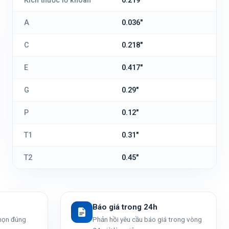
Kích thước lỗ khoan
0.219"
A
0.036"
C
0.218"
E
0.417"
G
0.29"
P
0.12"
T1
0.31"
T2
0.45"
Báo giá trong 24h
chọn đúng
Phản hồi yêu cầu báo giá trong vòng