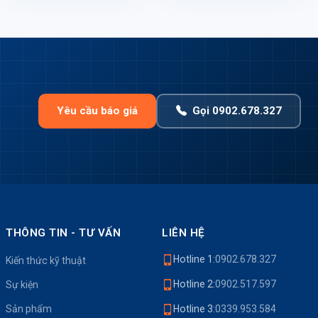
Yêu cầu báo giá
Gọi 0902.678.327
THÔNG TIN - TƯ VẤN
LIÊN HỆ
Hotline 1:
0902.678.327
Kiến thức kỹ thuật
Hotline 2:
0902.517.597
Sự kiện
Sản phẩm
Hotline 3:
0339.953.584