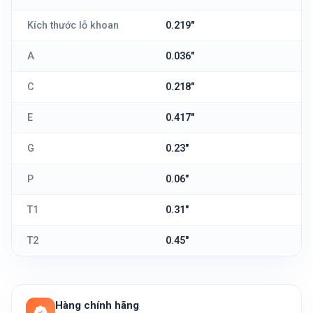
Kích thước lỗ khoan
0.219"
A
0.036"
C
0.218"
E
0.417"
G
0.23"
P
0.06"
T1
0.31"
T2
0.45"
Hàng chính hãng