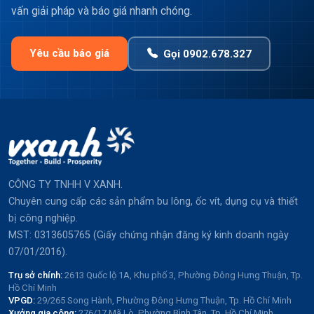
vấn giải pháp và báo giá nhanh chóng.
Yêu cầu báo giá
Gọi 0902.678.327
CÔNG TY TNHH V XANH.
Chuyên cung cấp các sản phẩm bu lông, ốc vít, dụng cụ và thiết
bị công nghiệp.
MST: 0313605765 (Giấy chứng nhận đăng ký kinh doanh ngày
07/01/2016).
Trụ sở chính:
2613 Quốc lộ 1A, Khu phố 3, Phường Đông Hưng Thuận, Tp.
Hồ Chí Minh
VPGD:
29/265 Song Hành, Phường Đông Hưng Thuận, Tp. Hồ Chí Minh
Xưởng gia công:
276/17 Mã Lò, Phường Bình Tân, Tp. Hồ Chí Minh