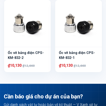
Ốc vít bảng điện CPS-
Ốc vít bảng điện CPS-
KM-832-2
KM-832-1
₫10,130
₫10,130
₫12,660
₫12,660
Cần báo giá cho dự án của bạn?
Gửi danh sách vật tư hoặc bản vẽ kỹ thuật — V Xanh sẽ tư