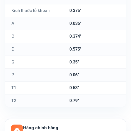
Kích thước lỗ khoan
0.375"
A
0.036"
C
0.374"
E
0.575"
G
0.35"
P
0.06"
T1
0.53"
T2
0.79"
Hàng chính hãng