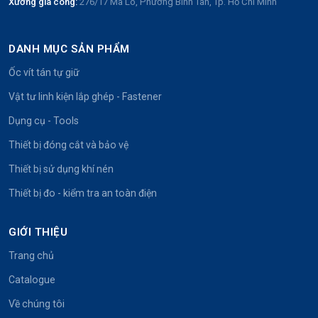
Xưởng gia công:
276/17 Mã Lò, Phường Bình Tân, Tp. Hồ Chí Minh
DANH MỤC SẢN PHẨM
Ốc vít tán tự giữ
Vật tư linh kiện lắp ghép - Fastener
Dụng cụ - Tools
Thiết bị đóng cắt và bảo vệ
Thiết bị sử dụng khí nén
Thiết bị đo - kiểm tra an toàn điện
GIỚI THIỆU
Trang chủ
Catalogue
Về chúng tôi