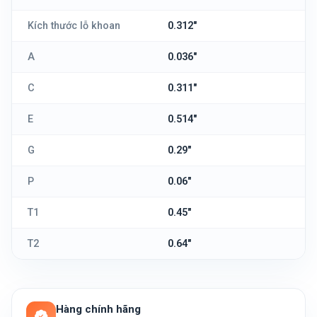
Kích thước lỗ khoan
0.312"
A
0.036"
C
0.311"
E
0.514"
G
0.29"
P
0.06"
T1
0.45"
T2
0.64"
Hàng chính hãng