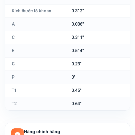
Kích thước lỗ khoan
0.312"
A
0.036"
C
0.311"
E
0.514"
G
0.23"
P
0"
T1
0.45"
T2
0.64"
Hàng chính hãng