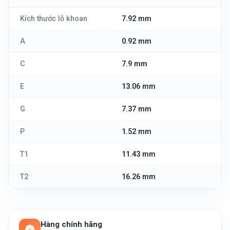
Kích thước lỗ khoan
7.92 mm
A
0.92 mm
C
7.9 mm
E
13.06 mm
G
7.37 mm
P
1.52 mm
T1
11.43 mm
T2
16.26 mm
Hàng chính hãng