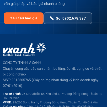
vấn giải pháp và báo giá nhanh chóng.
Yêu cầu báo giá
Gọi 0902.678.327
CÔNG TY TNHH V XANH.
Chuyên cung cấp các sản phẩm bu lông, ốc vít, dụng cụ và thiết
bị công nghiệp.
MST: 0313605765 (Giấy chứng nhận đăng ký kinh doanh ngày
07/01/2016).
Trụ sở chính:
2613 Quốc lộ 1A, Khu phố 3, Phường Đông Hưng Thuận, Tp.
Hồ Chí Minh
VPGD:
29/265 Song Hành, Phường Đông Hưng Thuận, Tp. Hồ Chí Minh
Xưởng gia công:
276/17 Mã Lò, Phường Bình Tân, Tp. Hồ Chí Minh